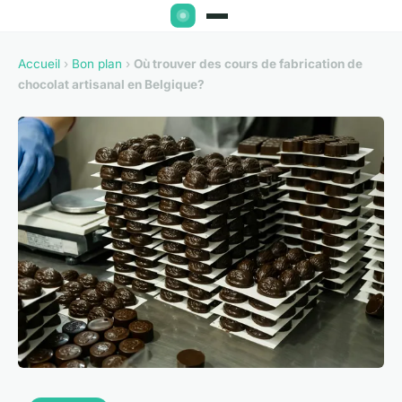
Accueil
›
Bon plan
›
Où trouver des cours de fabrication de
chocolat artisanal en Belgique?