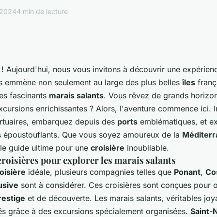
 2024
4 min de lecture
! Aujourd'hui, nous vous invitons à découvrir une expérienc
s emmène non seulement au large des plus belles
îles
franç
es fascinants
marais salants
. Vous rêvez de grands horizo
'excursions enrichissantes ? Alors, l'aventure commence ici
tuaires, embarquez depuis des
ports
emblématiques, et ex
s époustouflants. Que vous soyez amoureux de la
Méditerr
i le guide ultime pour une
croisière
inoubliable.
croisières pour explorer les marais salants
oisière
idéale, plusieurs compagnies telles que
Ponant
,
Co
lusive
sont à considérer. Ces croisières sont conçues pour o
restige
et de découverte. Les marais salants, véritables joy
tés grâce à des excursions spécialement organisées.
Saint-