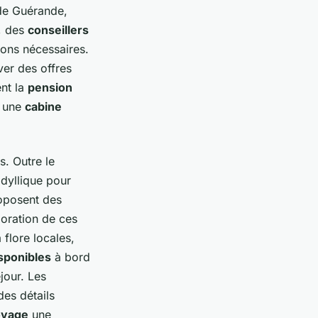
 de Guérande,
d, des
conseillers
ions nécessaires.
ver des offres
nt la
pension
r une
cabine
. Outre le
idyllique pour
posent des
loration de ces
flore locales,
isponibles
à bord
éjour. Les
es détails
oyage
une