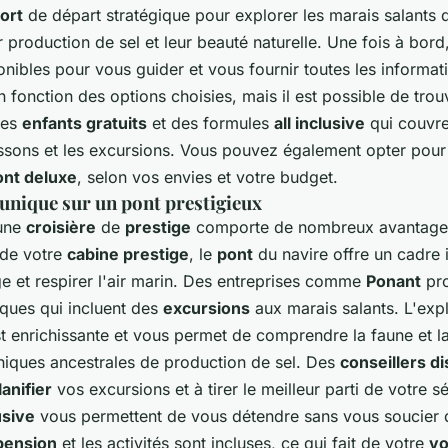
ort
de départ stratégique pour explorer les marais salants
r production de sel et leur beauté naturelle. Une fois à bor
onibles pour vous guider et vous fournir toutes les informat
n fonction des options choisies, mais il est possible de trou
des
enfants gratuits
et des formules
all inclusive
qui couvre
issons et les excursions. Vous pouvez également opter pou
ont deluxe
, selon vos envies et votre budget.
unique sur un pont prestigieux
une
croisière
de
prestige
comporte de nombreux avantages
 de votre
cabine prestige
, le
pont
du navire offre un cadre 
e et respirer l'air marin. Des entreprises comme
Ponant
pro
iques qui incluent des
excursions
aux marais salants. L'exp
 enrichissante et vous permet de comprendre la faune et la 
hniques ancestrales de production de sel. Des
conseillers d
lanifier
vos excursions et à tirer le meilleur parti de votre s
usive
vous permettent de vous détendre sans vous soucier d
pension
et les activités sont incluses, ce qui fait de votre
v