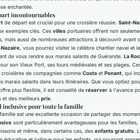
èse enchantée.
part incontournables
rt
de départ est crucial pour une croisière réussie.
Saint-Na
ux exemples clés. Ces
villes
portuaires offrent non seulemen
s, mais aussi de nombreuses attractions à découvrir avant 
-Nazaire
, vous pourrez visiter le célèbre chantier naval et 
avant de vous rendre aux marais salants de Guérande.
La Roc
 pour son Vieux Port, ses tours médiévales et ses plages. C
s croisières de compagnies comme
Costa
et
Ponant
, qui i
es marais salants dans leurs itinéraires. Que vous optiez p
ffre plus flexible, il est conseillé de
réserver
à l'avance po
s et des meilleurs
prix
.
 inclusive pour toute la famille
famille est une excellente occasion de partager des moment
lusive
sont particulièrement avantageuses pour les familles, c
boissons et même, dans certains cas, des
enfants gratuits
. 
n éducative et ludique pour les enfants, qui pourront appre