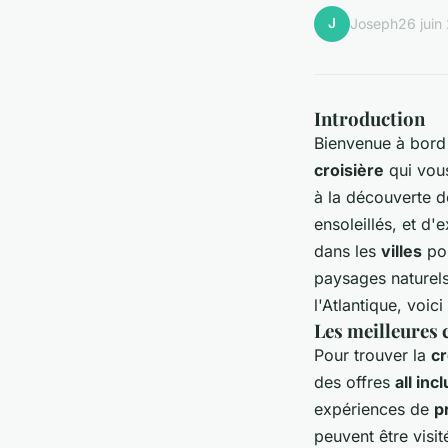
J
Joseph
26 juin
Introduction
Bienvenue à bord 
croisière
qui vou
à la découverte d
ensoleillés, et d
dans les
villes
por
paysages naturel
l'Atlantique, voic
Les meilleures 
Pour trouver la
cr
des offres
all inc
expériences de
p
peuvent être visi