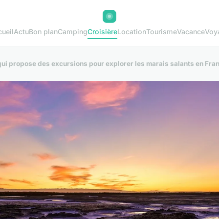
ueil
Actu
Bon plan
Camping
Croisière
Location
Tourisme
Vacance
Voy
ui propose des excursions pour explorer les marais salants en Fra