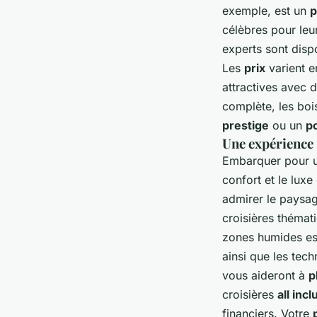
exemple, est un
p
célèbres pour leu
experts sont disp
Les
prix
varient e
attractives avec 
complète, les bo
prestige
ou un
p
Une expérience 
Embarquer pour 
confort et le luxe
admirer le paysag
croisières thémat
zones humides est
ainsi que les tec
vous aideront à
p
croisières
all incl
financiers. Votre