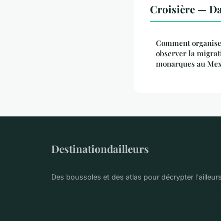
Croisière — D
Comment organiser
observer la migrat
monarques au Mex
Destinationdailleurs
Des boussoles et des atlas pour décrypter l'ailleur