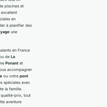
de piscines et
 excellent
ciales en
r à planifier des
oyage
une
salants en France
ou de
La
mme
Ponant
et
ous accompagner
ge
ou votre
pont
es spéciales avec
te la famille.
qualité-prix, tout
tte aventure