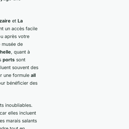
zaire
et
La
t un accès facile
ou après votre
le musée de
helle
, quant à
es
ports
sont
ncluent souvent des
our une formule
all
ur bénéficier des
s inoubliables.
ar elles incluent
Les marais salants
ndre tout en