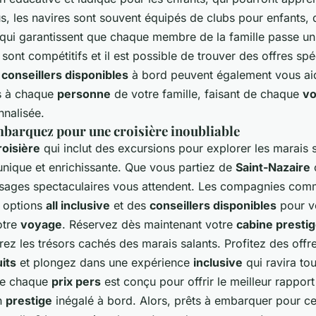
s, les navires sont souvent équipés de clubs pour enfants, 
s qui garantissent que chaque membre de la famille passe un
sont compétitifs et il est possible de trouver des offres spé
s
conseillers disponibles
à bord peuvent également vous aide
es à chaque
personne
de votre famille, faisant de chaque
v
nalisée.
mbarquez pour une croisière inoubliable
roisière
qui inclut des excursions pour explorer les marais 
unique et enrichissante. Que vous partiez de
Saint-Nazaire
ysages spectaculaires vous attendent. Les compagnies co
s options
all inclusive
et des
conseillers disponibles
pour v
otre
voyage
. Réservez dès maintenant votre
cabine presti
ez les trésors cachés des marais salants. Profitez des offr
its
et plongez dans une expérience
inclusive
qui ravira tou
ue chaque
prix pers
est conçu pour offrir le meilleur rapport 
un
prestige
inégalé à bord. Alors, prêts à embarquer pour ce