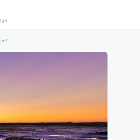
age
nce?