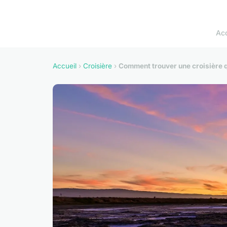
Acc
Accueil
›
Croisière
›
Comment trouver une croisière q