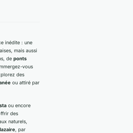
e inédite : une
aises, mais aussi
ns, de
ponts
. Immergez-vous
plorez des
anée
ou attiré par
sta
ou encore
ffrir des
aux naturels,
Nazaire
, par