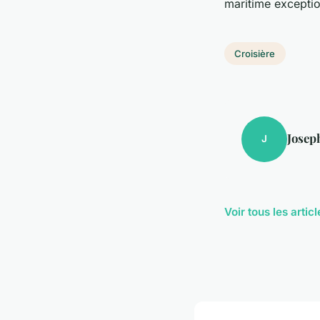
maritime exceptio
Croisière
Josep
J
Voir tous les artic