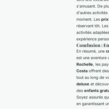
s'amusant. De plu
d'autres activité
moment. Les
prix
réservant tôt. Le
activités adapté
expérience person
Conclusion : E
En résumé, une
c
est une aventure 
Rochelle
, les pa
Costa
offrent de
tout au long de v
deluxe
et découvr
des
enfants gratu
Soyez assurés q
en garantissant 